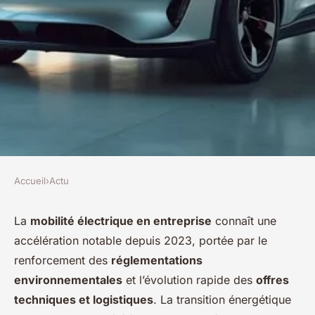
Accueil
›
Actu
ACTU
Les solutions de mobilité
La
mobilité électrique en entreprise
connaît une
accélération notable depuis 2023, portée par le
électrique pour entreprises :
renforcement des
réglementations
moderniser ses déplacements
environnementales
et l’évolution rapide des
offres
professionnels
techniques et logistiques
. La transition énergétique