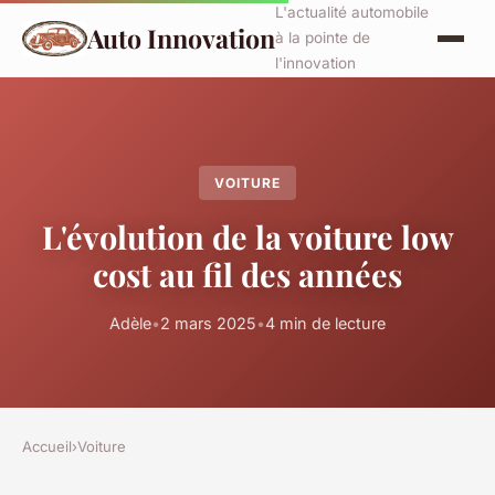
L'actualité automobile
Auto Innovation
à la pointe de
l'innovation
VOITURE
L'évolution de la voiture low
cost au fil des années
Adèle
•
2 mars 2025
•
4 min de lecture
Accueil
›
Voiture