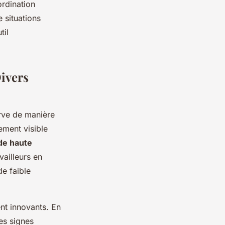
ordination
 situations
til
Divers
rve de manière
rement visible
de haute
vailleurs en
e faible
nt innovants. En
des signes