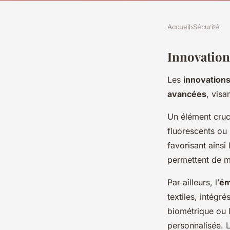
Accueil
›
Sécurité
Innovation
Les
innovations
avancées
, visa
Un élément crucia
fluorescents ou r
favorisant ainsi
permettent de mi
Par ailleurs, l’
ém
textiles, intégr
biométrique ou 
personnalisée. L