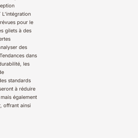
ception
 L'intégration
prévues pour le
s gilets à des
ertes
analyser des
# Tendances dans
rabilité, les
de
des standards
seront à réduire
, mais également
 offrant ainsi