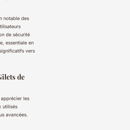
n notable des
ilisateurs
on de sécurité
e, essentiale en
gnificatifs vers
ilets de
 apprécier les
utilisés
lus avancées.