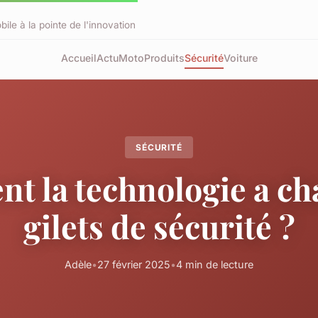
bile à la pointe de l'innovation
Accueil
Actu
Moto
Produits
Sécurité
Voiture
SÉCURITÉ
 la technologie a ch
gilets de sécurité ?
Adèle
•
27 février 2025
•
4 min de lecture