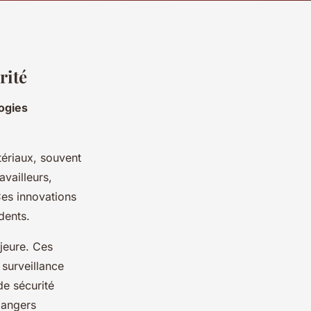
rité
ogies
tériaux, souvent
availleurs,
Ces innovations
dents.
jeure. Ces
 surveillance
de sécurité
 dangers