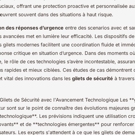
ciaux, offrant une protection proactive et personnalisée a
œuvrent souvent dans des situations à haut risque.
on des réponses d’urgence
entre des scenarios avec et san
s avancées met en lumière leur efficacité. Les dispositifs 
s gilets modernes facilitent une coordination fluide et imméd
ponse critique en situation d’urgence. Dans des moments o
 le rôle de ces technologies s’avère incontestable, assuran
lus rapides et mieux ciblées. Ces études de cas démontrent 
 et vital des innovations dans les
gilets de sécurité
à travers
 Gilets de Sécurité avec l'Avancement Technologique Les **g
tur sont sur le point de connaître des évolutions majeures g
echnologique**. Les prévisions indiquent une utilisation cr
vants** et de **technologies émergentes** pour renforcer l
isateurs. Les experts s'attendent à ce que les gilets de dema