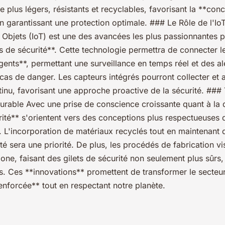
 plus légers, résistants et recyclables, favorisant la **con
n garantissant une protection optimale. ### Le Rôle de l'IoT
s Objets (IoT) est une des avancées les plus passionnantes 
ts de sécurité**. Cette technologie permettra de connecter le
igents**, permettant une surveillance en temps réel et des al
cas de danger. Les capteurs intégrés pourront collecter et 
inu, favorisant une approche proactive de la sécurité. ##
rable Avec une prise de conscience croissante quant à la du
rité** s'orientent vers des conceptions plus respectueuses 
. L'incorporation de matériaux recyclés tout en maintenant 
té sera une priorité. De plus, les procédés de fabrication vi
one, faisant des gilets de sécurité non seulement plus sûrs
. Ces **innovations** promettent de transformer le secteur,
enforcée** tout en respectant notre planète.