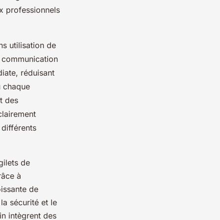
ux professionnels
s utilisation de
de communication
iate, réduisant
ù chaque
t des
clairement
 différents
ilets de
râce à
oissante de
a sécurité et le
in intègrent des