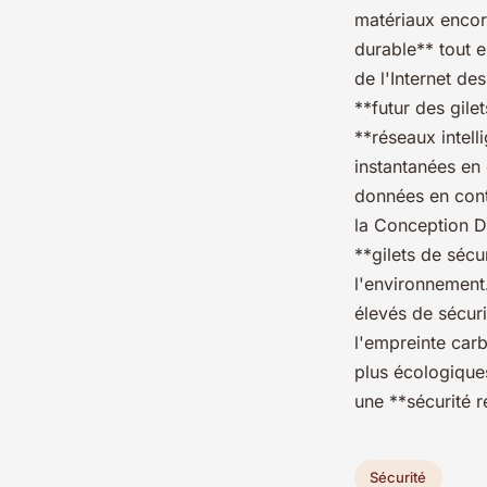
matériaux encore
durable** tout e
de l'Internet de
**futur des gile
**réseaux intell
instantanées en 
données en cont
la Conception Du
**gilets de sécu
l'environnement
élevés de sécuri
l'empreinte carb
plus écologiques
une **sécurité r
Sécurité