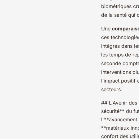
biométriques cru
de la santé qui 
Une
comparais
ces technologie
intégrés dans le
les temps de ré
seconde compte,
interventions p
l’impact positif
secteurs.
## L'Avenir des
sécurité** du fu
l'**avancement t
**matériaux inno
confort des util