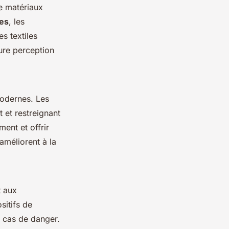
de matériaux
es
, les
s textiles
eure perception
 modernes. Les
 et restreignant
ent et offrir
améliorent à la
t aux
sitifs de
n cas de danger.